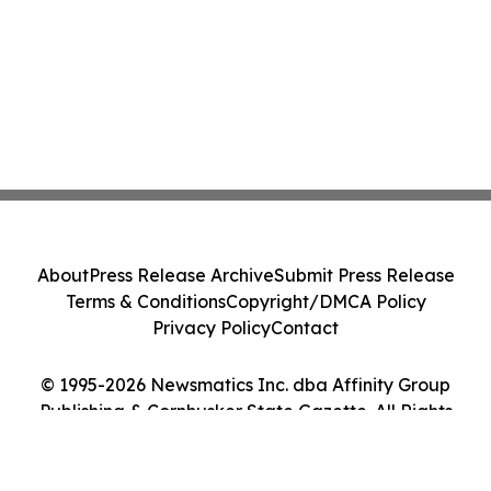
About
Press Release Archive
Submit Press Release
Terms & Conditions
Copyright/DMCA Policy
Privacy Policy
Contact
© 1995-2026 Newsmatics Inc. dba Affinity Group
Publishing & Cornhusker State Gazette. All Rights
Reserved.
Cookie Settings / Your Privacy Choices